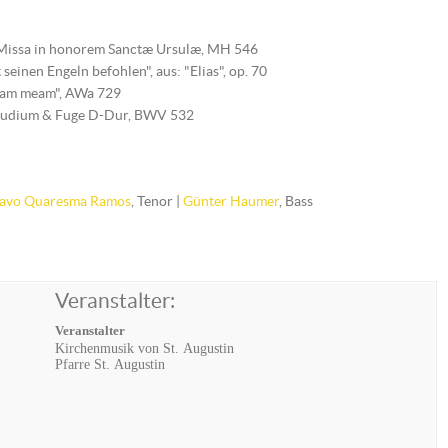
 Missa in honorem Sanctæ Ursulæ, MH 546
einen Engeln befohlen", aus: "Elias", op. 70
imam meam", AWa 729
räludium & Fuge D-Dur, BWV 532
avo Quaresma Ramos
, Tenor |
Günter Haumer
, Bass
Veranstalter:
Veranstalter
Kirchenmusik von St. Augustin
Pfarre St. Augustin