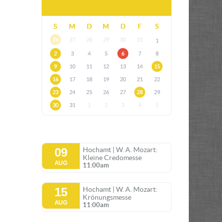
S
M
D
M
D
F
S
26
27
28
29
30
31
1
2
3
4
5
6
7
8
9
10
11
12
13
14
15
16
17
18
19
20
21
22
23
24
25
26
27
28
29
30
31
1
2
3
4
5
09
Hochamt | W. A. Mozart:
Kleine Credomesse
AUG
11:00am
15
Hochamt | W. A. Mozart:
Krönungsmesse
AUG
11:00am