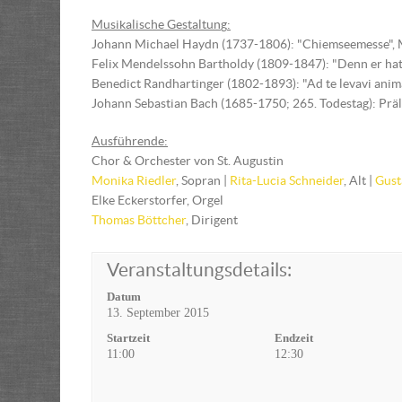
Musikalische Gestaltun
g
:
Johann Michael Haydn (1737-1806): "Chiemseemesse",
Felix Mendelssohn Bartholdy (1809-1847): "Denn er hat s
Benedict Randhartinger (1802-1893): "Ad te levavi an
Johann Sebastian Bach (1685-1750; 265. Todestag): P
Ausführende:
Chor & Orchester von St. Augustin
Monika Riedler
, Sopran |
Rita-Lucia Schneider
, Alt |
Gust
Elke Eckerstorfer, Orgel
Thomas Böttcher
, Dirigent
Veranstaltungsdetails:
Datum
13. September 2015
Startzeit
Endzeit
11:00
12:30