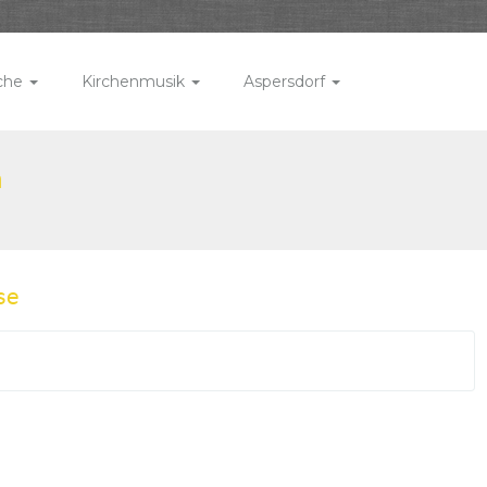
rche
Kirchenmusik
Aspersdorf
n
se