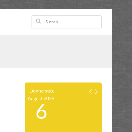
Donnerstag
August
2026
6