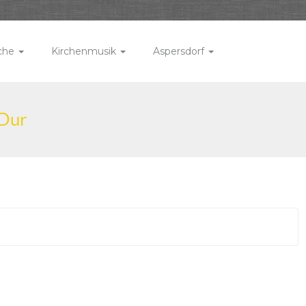
rche
Kirchenmusik
Aspersdorf
-Dur