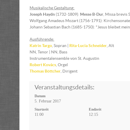
Musikalische Gestaltun
g
:
Joseph Haydn
(1732-1809):
Messe B-Dur
, Missa brevis
Wolfgang Amadeus Mozart (1756-1791): Kirchensonate
Johann Sebastian Bach (1685-1750): "Jesus bleibet mei
Ausführende:
Katrin Targo
, Sopran |
Rita-Lucia Schneider
, Alt
NN, Tenor | NN, Bass
Instrumentalensemble von St. Augustin
Robert Kovács
, Orgel
Thomas Böttcher
, Dirigent
Veranstaltungsdetails:
Datum
5. Februar 2017
Startzeit
Endzeit
11:00
12:15