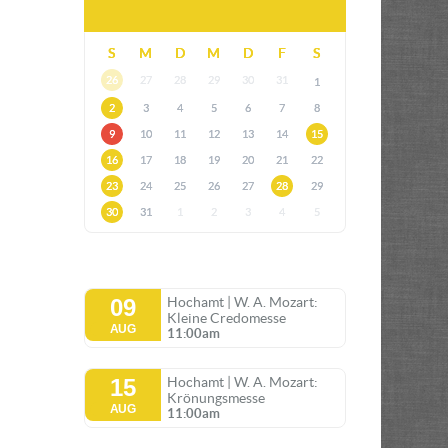
S
M
D
M
D
F
S
26
27
28
29
30
31
1
2
3
4
5
6
7
8
9
10
11
12
13
14
15
16
17
18
19
20
21
22
23
24
25
26
27
28
29
30
31
1
2
3
4
5
09
Hochamt | W. A. Mozart:
Kleine Credomesse
AUG
11:00am
15
Hochamt | W. A. Mozart:
Krönungsmesse
AUG
11:00am