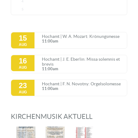
4
5
15
Hochamt | W. A. Mozart: Krönungsmesse
11:00am
AUG
16
Hochamt | J. E. Eberlin: Missa solemnis et
brevis
AUG
11:00am
23
Hochamt | F. N. Novotny: Orgelsolomesse
11:00am
AUG
KIRCHENMUSIK AKTUELL