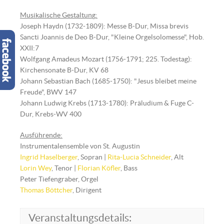
Musikalische Gestaltun
g
:
Joseph Haydn (1732-1809): Messe B-Dur, Missa brevis
Sancti Joannis de Deo B-Dur, "Kleine Orgelsolomesse", Hob.
XXII:7
Wolfgang Amadeus Mozart (1756-1791; 225. Todestag):
Kirchensonate B-Dur, KV 68
Johann Sebastian Bach (1685-1750): "Jesus bleibet meine
Freude", BWV 147
Johann Ludwig Krebs (1713-1780): Präludium & Fuge C-
Dur, Krebs-WV 400
Ausführende:
Instrumentalensemble von St. Augustin
Ingrid Haselberger
, Sopran |
Rita-Lucia Schneider
, Alt
Lorin Wey
, Tenor |
Florian Köfler
, Bass
Peter Tiefengraber, Orgel
Thomas Böttcher
, Dirigent
Veranstaltungsdetails: