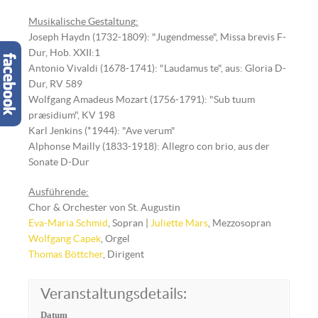
Musikalische Gestaltun
g
:
Joseph Haydn (1732-1809): "Jugendmesse", Missa brevis F-
Dur, Hob. XXII:1
Antonio Vivaldi (1678-1741): "Laudamus te", aus: Gloria D-
Dur, RV 589
Wolfgang Amadeus Mozart (1756-1791): "Sub tuum
præsidium", KV 198
Karl Jenkins (*1944): "Ave verum"
Alphonse Mailly (1833-1918): Allegro con brio, aus der
Sonate D-Dur
Ausführende:
Chor & Orchester von St. Augustin
Eva-Maria Schmid
, Sopran |
Juliette Mars
, Mezzosopran
Wolfgang Capek
, Orgel
Thomas Böttcher
, Dirigent
Veranstaltungsdetails:
Datum