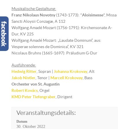
Musikalische Gestaltun
g
:
Franz Nikolaus Novotny
(1743-1773): "
Aloisimesse
", Missa
Sancti Aloysii Conzagæ, A 112
Wolfgang Amadé Mozart (1756-1791): Kirchensonate A-
Dur, KV 225
Wolfgang Amadé Mozart: „Laudate Dominum“, aus:
Vesperae solennes de Dominica“, KV 321
Nicolaus Bruhns (1665-1697): Präludium G-Dur
Ausführende:
Hedwig Ritter
, Sopran |
Johanna Krokovay
, Alt
Jakob Nistler
, Tenor |
Marcell Krokovay
, Bass
Orchester von St. Augustin
Robert Kovács
, Orgel
KMD
Peter Tiefengraber
, Dirigent
Veranstaltungsdetails:
Datum
30. Oktober 2022