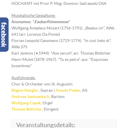
HOCHAMT mit Prior P. Mag. Dominic Sadrawetz OSA
Musikalische Gestaltun
g
:
Anonymus
: "
Zauberflötenmesse
"
Wolfgang Amadeus Mozart (1756-1791): „Beatus vir“, AWa
641 (arr. Lorenzo Da Ponte)
Florian Leopold Gassmann (1729-1774): "In così lieto di",
AWa 375
Karl Jenkins (∗1944): "Ave verum", arr. Thomas Böttcher
Henri Mulet (1878-1967): "Tu es petra", aus: "Esquisses
byzantines"
Ausführende:
Chor & Orchester von St. Augustin
Regine Hangler
, Sopran |
Annely Peebo
, Alt
Andreas Jankowitsch
, Bariton
Wolfgang Capek
, Orgel
Thomas Böttcher
, Dirigent
Veranstaltungsdetails: