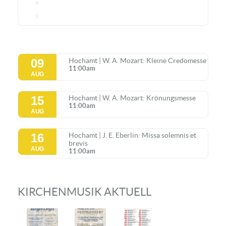
4
5
09
Hochamt | W. A. Mozart: Kleine Credomesse
11:00am
AUG
15
Hochamt | W. A. Mozart: Krönungsmesse
11:00am
AUG
16
Hochamt | J. E. Eberlin: Missa solemnis et
brevis
AUG
11:00am
KIRCHENMUSIK AKTUELL