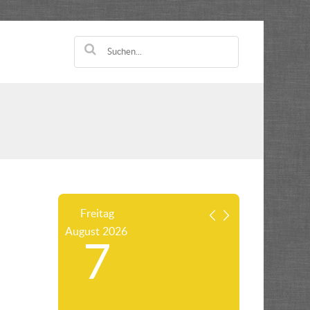
Freitag
August
2026
7