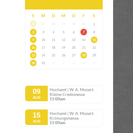
S
M
D
M
D
F
S
26
27
28
29
30
31
1
2
3
4
5
6
7
8
9
10
11
12
13
14
15
16
17
18
19
20
21
22
23
24
25
26
27
28
29
30
31
1
2
3
4
5
09
Hochamt | W. A. Mozart:
Kleine Credomesse
AUG
11:00am
15
Hochamt | W. A. Mozart:
Krönungsmesse
AUG
11:00am