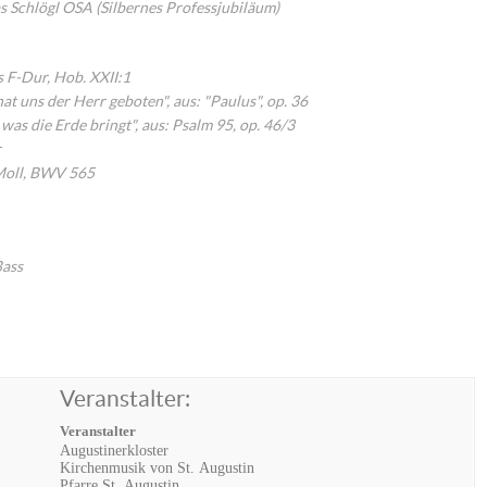
chlögl OSA (Silbernes Professjubiläum)
s F-Dur, Hob. XXII:1
 uns der Herr geboten", aus: "Paulus", op. 36
as die Erde bringt", aus: Psalm 95, op. 46/3
r
-Moll, BWV 565
Bass
Veranstalter:
Veranstalter
Augustinerkloster
Kirchenmusik von St. Augustin
Pfarre St. Augustin