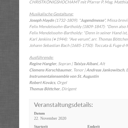
CHRISTKÖNIGSHOCHAMT mit Pfarrer P. Mag. Matthias S
Musikalische Gestaltun
g
:
Joseph Haydn
(1732-1809): "
Jugendmesse
", Missa brevi
Felix Mendelssohn-Bartholdy (1809-1847): "Denn also hat
Felix Mendelssohn-Bartholdy: "Denn in seiner Hand ist, w
Karl Jenkins (∗1944): "Ave verum", arr. Thomas Böttche
Johann Sebastian Bach (1685-1750): Toccata & Fuge d
Ausführende:
Regine Hangler
, Sopran |
Taisiya Albani
, Alt
Clemens Kerschbaumer
, Tenor |
Andreas Jankowitsch
, 
Instrumentalensemble von St. Augustin
Robert Kovács
, Orgel
Thomas Böttcher
, Dirigent
Veranstaltungsdetails:
Datum
22. November 2020
Startzeit
Endzeit