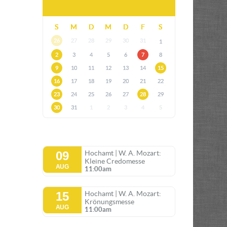
S
M
D
M
D
F
S
26
27
28
29
30
31
1
2
3
4
5
6
7
8
9
10
11
12
13
14
15
16
17
18
19
20
21
22
23
24
25
26
27
28
29
30
31
1
2
3
4
5
09
Hochamt | W. A. Mozart:
Kleine Credomesse
AUG
11:00am
15
Hochamt | W. A. Mozart:
Krönungsmesse
AUG
11:00am