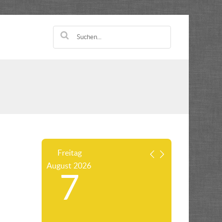
Freitag
August
2026
7