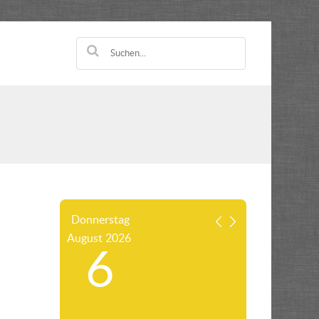
Donnerstag
August
2026
6