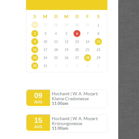
S
M
D
M
D
F
S
26
27
28
29
30
31
1
2
3
4
5
6
7
8
9
10
11
12
13
14
15
16
17
18
19
20
21
22
23
24
25
26
27
28
29
30
31
1
2
3
4
5
09
Hochamt | W. A. Mozart:
Kleine Credomesse
AUG
11:00am
15
Hochamt | W. A. Mozart:
Krönungsmesse
AUG
11:00am