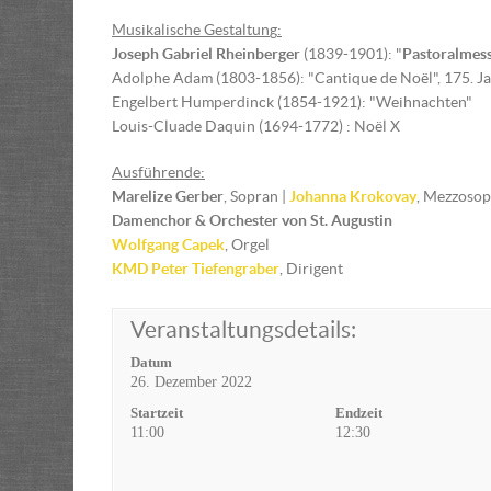
Musikalische Gestaltun
g
:
Joseph Gabriel Rheinberger
(1839-1901): "
Pastoralmes
Adolphe Adam (1803-1856): "Cantique de Noël", 175. J
Engelbert Humperdinck (1854-1921): "Weihnachten"
Louis-Cluade Daquin (1694-1772) : Noël X
Ausführende:
Marelize Gerber
, Sopran |
Johanna Krokovay
, Mezzosop
Damenchor & Orchester von St. Augustin
Wolfgang Capek
, Orgel
KMD
Peter Tiefengraber
, Dirigent
Veranstaltungsdetails:
Datum
26. Dezember 2022
Startzeit
Endzeit
11:00
12:30