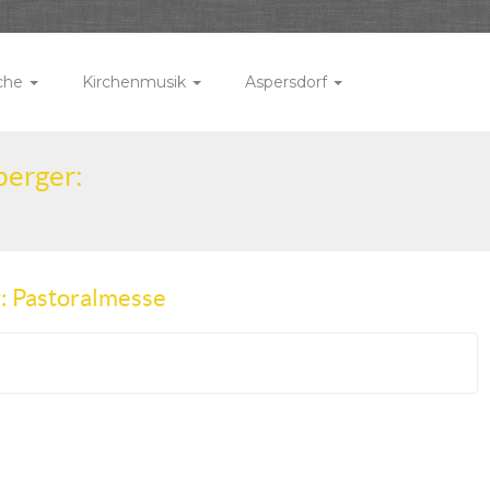
rche
Kirchenmusik
Aspersdorf
berger:
r: Pastoralmesse