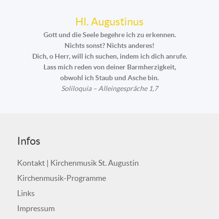
Hl. Augustinus
Gott und die Seele begehre ich zu erkennen.
Nichts sonst? Nichts anderes!
Dich, o Herr, will ich suchen, indem ich dich anrufe.
Lass mich reden von deiner Barmherzigkeit,
obwohl ich Staub und Asche bin.
Soliloquia – Alleingespräche 1,7
Infos
Kontakt | Kirchenmusik St. Augustin
Kirchenmusik-Programme
Links
Impressum