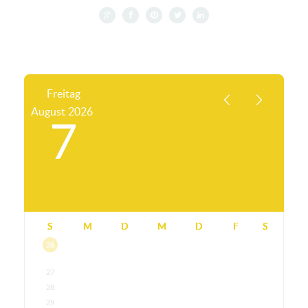
Freitag
August
2026
7
S
M
D
M
D
F
S
26
27
28
29