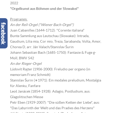
2022
"Orgelkunst aus Böhmen und der Slowakei"
Programm:
An der Reil-Orgel ("Wiener Bach-Orgel")
Juan Cabanilles (1644-1712): "Corente italiana"
Bunte Sammlung aus Leutschau (Slowakei): Intrada,
Gaudium, Lilia mia, Cor mio, Treza, Sarabanda, Volta, Amor,
Chorea D, arr. Ján Valach/Stanislav Šurin
Johann Sebastian Bach (1685-1750): Fantasie & Fuge g-
Moll, BWV 542
An der Rieger-Orgel
Lúdovít Rajter (1906-2000): Freludio per organo (in
memoriam Franz Schmidt)
Stanislav Šurin (∗1971): Ein modales preludium, Mostalgia
für Alenku, Fanfare
Leoš Janácek (1854-1928): Adagio, Postludium, aus:
Glagolitischen Messe
Petr Eben (1929-2007): "Die süßen Ketten der Liebe", aus:
"Das Labyrinth der Welt und das Pradies des Herzens"