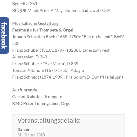
Benedikt XVI.
REQUIEM mit Prior P. Mag. Dominic Sadrawetz OSA
Musikalische Gestaltun
g
:
Festmusik für Trompete & Orgel
Johann Sebastian Bach (1685-1750): "Bist du bei mir", BWV
508
Franz Schubert (31.01.1797-1828): Litanei zum Fest
Allerseelen, D 343
Franz Schubert: "Ave Maria", D 839
Tomaso Albinoni (1671-1750): Adagio
Franz Schmidt (1874-1939): Präludium D-Dur ("Halleluja")
Ausführende:
Gernot Kahofer
, Trompete
KMD Peter Tiefengraber
, Orgel
Veranstaltungsdetails:
Datum
31. Januar 2023