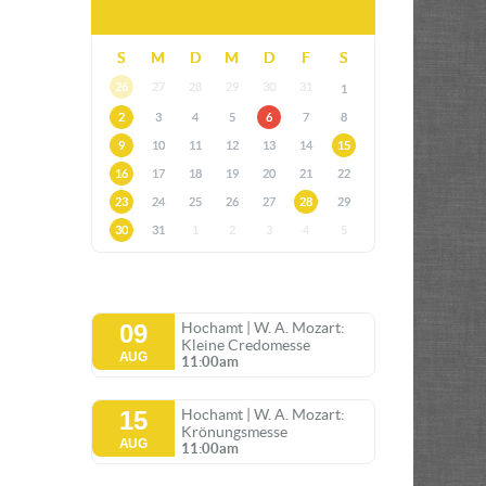
S
M
D
M
D
F
S
26
27
28
29
30
31
1
2
3
4
5
6
7
8
9
10
11
12
13
14
15
16
17
18
19
20
21
22
23
24
25
26
27
28
29
30
31
1
2
3
4
5
09
Hochamt | W. A. Mozart:
Kleine Credomesse
AUG
11:00am
15
Hochamt | W. A. Mozart:
Krönungsmesse
AUG
11:00am