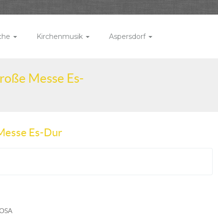
rche
Kirchenmusik
Aspersdorf
Große Messe Es-
 Messe Es-Dur
 OSA