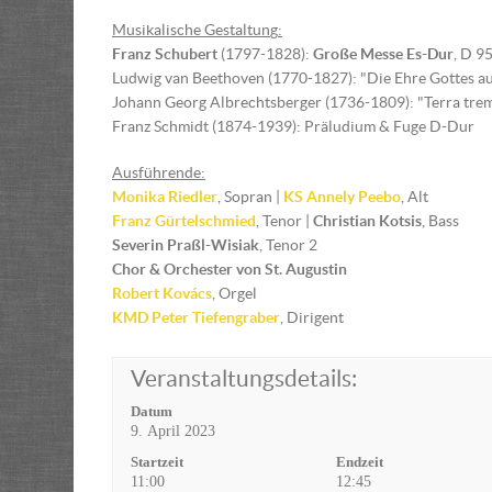
Musikalische Gestaltun
g
:
Franz Schubert
(1797-1828):
Große Messe Es-Dur
, D 9
Ludwig van Beethoven (1770-1827): "Die Ehre Gottes aus
Johann Georg Albrechtsberger (1736-1809): "Terra trem
Franz Schmidt (1874-1939): Präludium & Fuge D-Dur
Ausführende:
Monika Riedler
, Sopran |
KS Annely Peebo
, Alt
Franz Gürtelschmied
, Tenor |
Christian Kotsis
, Bass
Severin Praßl-Wisiak
, Tenor 2
Chor & Orchester von St. Augustin
Robert Kovács
, Orgel
KMD
Peter Tiefengraber
, Dirigent
Veranstaltungsdetails:
Datum
9. April 2023
Startzeit
Endzeit
11:00
12:45