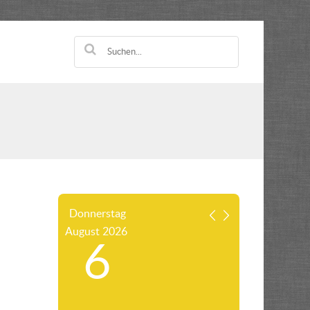
Donnerstag
August
2026
6