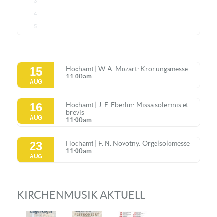
3
4
5
15
Hochamt | W. A. Mozart: Krönungsmesse
11:00am
AUG
16
Hochamt | J. E. Eberlin: Missa solemnis et
brevis
AUG
11:00am
23
Hochamt | F. N. Novotny: Orgelsolomesse
11:00am
AUG
KIRCHENMUSIK AKTUELL