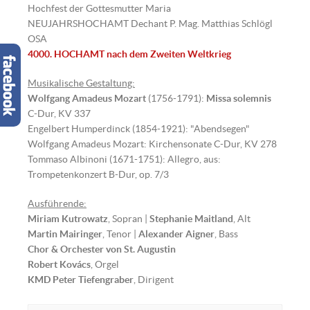
Hochfest der Gottesmutter Maria
NEUJAHRSHOCHAMT Dechant P. Mag. Matthias Schlögl
OSA
4000. HOCHAMT nach dem Zweiten Weltkrieg
Musikalische Gestaltung:
Wolfgang Amadeus Mozart
(1756-1791):
Missa solemnis
C-Dur, KV 337
Engelbert Humperdinck (1854-1921): "Abendsegen"
Wolfgang Amadeus Mozart: Kirchensonate C-Dur, KV 278
Tommaso Albinoni (1671-1751): Allegro, aus:
Trompetenkonzert B-Dur, op. 7/3
Ausführende:
Miriam Kutrowatz
, Sopran |
Stephanie Maitland
, Alt
Martin Mairinger
, Tenor |
Alexander Aigner
, Bass
Chor & Orchester von St. Augustin
Robert Kovács
, Orgel
KMD Peter Tiefengraber
, Dirigent