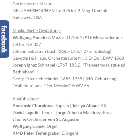
Gottesmutter Maria
NEUJAHRSHOCHAMT mit Prior P. Mag. Dominic
Sadrawetz OSA
Musikalische Gestaltung:
Wolfgang Amadeus Mozart
(1756-1791):
Missa solemnis
C-Dur, KV 337
Johann Sebastian Bach (1685-1750 | 275. Todestag):
Gavotte I & II, aus: Orchestersuite Nr. 3 D-Dur, BWV 1068
Joseph Ignaz Schnabel (1767-1831): "Transeamus usque ad
Bethlehem"
Georg Friedrich Händel (1685-1759 | 340. Geburtstag):
"Halleluja", aus: "Der Messias", HWV 56
Ausführende:
Anastasia Churakova
, Sopran |
Taisiya Albani
, Alt
David Jagodic
, Tenor |
Jorge Alberto Martinez
, Bass
Chor & Orchester von St. Augustin
Wolfgang Capek
, Orgel
KMD Peter Tiefengraber
, Dirigent