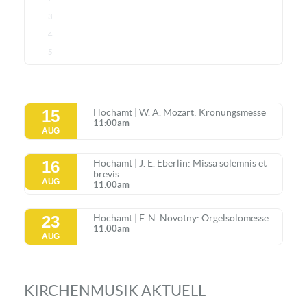
3
4
5
15
Hochamt | W. A. Mozart: Krönungsmesse
11:00am
AUG
16
Hochamt | J. E. Eberlin: Missa solemnis et
brevis
AUG
11:00am
23
Hochamt | F. N. Novotny: Orgelsolomesse
11:00am
AUG
KIRCHENMUSIK AKTUELL