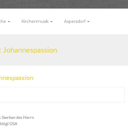
rche
Kirchenmusik
Aspersdorf
ck: Johannespassion
hannespassion
& Sterben des Herrn
hlögl OSA