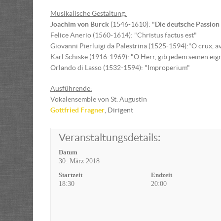
Musikalische Gestaltun
g
:
Joachim von Burck
(1546-1610): "
Die deutsche Passion
Felice Anerio (1560-1614): "Christus factus est"
Giovanni Pierluigi da Palestrina (1525-1594):"O crux, a
Karl Schiske (1916-1969): "O Herr, gib jedem seinen ei
Orlando di Lasso (1532-1594): "Improperium"
Ausführende:
Vokalensemble von St. Augustin
Gottfried Fragner
, Dirigent
Veranstaltungsdetails:
Datum
30. März 2018
Startzeit
Endzeit
18:30
20:00