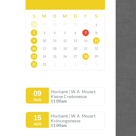
S
M
D
M
D
F
S
26
27
28
29
30
31
1
2
3
4
5
6
7
8
9
10
11
12
13
14
15
16
17
18
19
20
21
22
23
24
25
26
27
28
29
30
31
1
2
3
4
5
09
Hochamt | W. A. Mozart:
Kleine Credomesse
AUG
11:00am
15
Hochamt | W. A. Mozart:
Krönungsmesse
AUG
11:00am