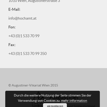
1010 Wien, Augustinerstraße 3
E-Mail:
info@hochamt.at
Fon:
+43 (0)1 533 70 99
Fax:
+43 (0)1 533 70 99 350
© Augustiner-Vikariat Wien 2015
Augustiner
Durch die weitere Nutzung der Seite stimmen Sie der
Verwendung von Cookies zu.
mehr information
akzeptieren
in Österreich und Süddeutschland