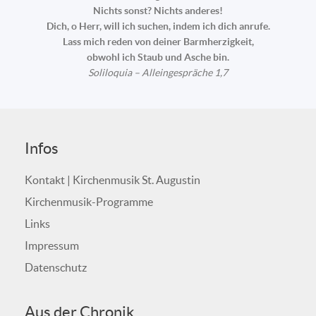
Nichts sonst? Nichts anderes!
Dich, o Herr, will ich suchen, indem ich dich anrufe.
Lass mich reden von deiner Barmherzigkeit,
obwohl ich Staub und Asche bin.
Soliloquia – Alleingespräche 1,7
Infos
Kontakt | Kirchenmusik St. Augustin
Kirchenmusik-Programme
Links
Impressum
Datenschutz
Aus der Chronik