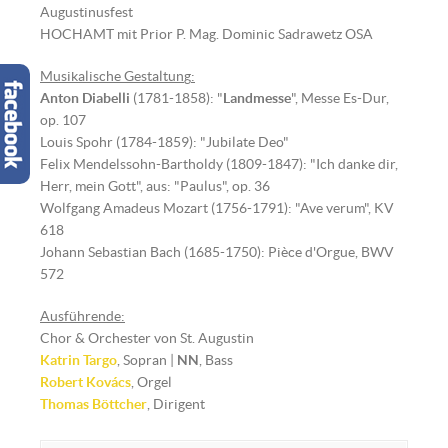
Augustinusfest
HOCHAMT mit Prior P. Mag. Dominic Sadrawetz OSA
Musikalische Gestaltun
g
:
Anton Diabelli
(1781-1858): "
Landmesse
", Messe Es-Dur,
op. 107
Louis Spohr (1784-1859): "Jubilate Deo"
Felix Mendelssohn-Bartholdy (1809-1847): "Ich danke dir,
Herr, mein Gott", aus: "Paulus", op. 36
Wolfgang Amadeus Mozart (1756-1791): "Ave verum", KV
618
Johann Sebastian Bach (1685-1750): Pièce d'Orgue, BWV
572
Ausführende:
Chor & Orchester von St. Augustin
Katrin Targo
, Sopran |
NN
, Bass
Robert Kovács
, Orgel
Thomas Böttcher
, Dirigent