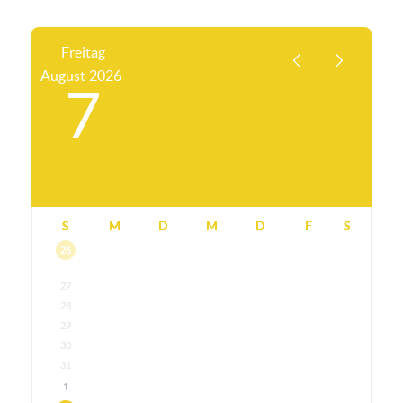
Freitag
August
2026
7
S
M
D
M
D
F
S
26
27
28
29
30
31
1