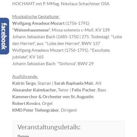
HOCHAMT mit P. MMag. Nikolaus Schachtner OSA
Musikalische Gestaltung:
Wolfgang Amadeus Mozart
(1756-1791):
"
Waisenhausmesse
", Missa solemnis c-Moll, KV 139
Johann Sebastian Bach (1685-1750 | 275. Todestag): "Lobe
den Herren", aus: "Lobe den Herren", BWV 137
Wolfgang Amadeus Mozart (1756-1791): "Exsultate,
jubilate", KV 165
Johann Sebastian Bach: "Sinfonia", BWV 29
Ausführende:
Katrin Targo
, Sopran |
Sarah Raphaela Mair
, Alt
Alexander Kaimbacher,
Tenor |
Felix Pacher
, Bass
Kammerchor & Orchester von St. Augustin
Robert Kovács
, Orgel
KMD Peter Tiefengraber
, Dirigent
Veranstaltungsdetails:
Datum