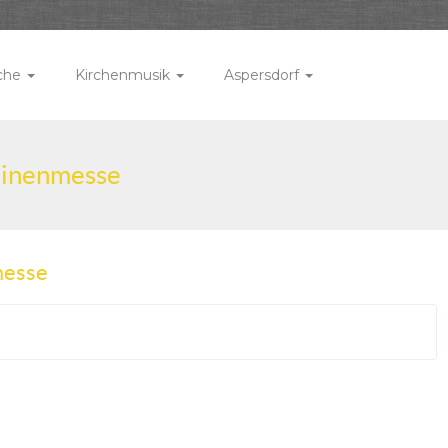
rche
Kirchenmusik
Aspersdorf
linenmesse
messe