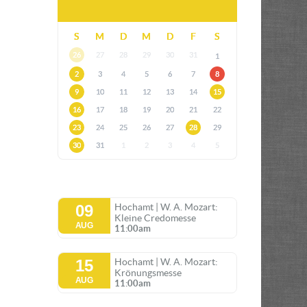
S
M
D
M
D
F
S
26
27
28
29
30
31
1
2
3
4
5
6
7
8
9
10
11
12
13
14
15
16
17
18
19
20
21
22
23
24
25
26
27
28
29
30
31
1
2
3
4
5
09
Hochamt | W. A. Mozart:
Kleine Credomesse
AUG
11:00am
15
Hochamt | W. A. Mozart:
Krönungsmesse
AUG
11:00am