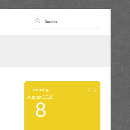
Samstag
August
2026
8