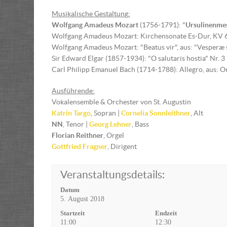
Musikalische Gestaltun
g
:
Wolfgang Amadeus Mozart
(1756-1791): "
Ursulinenme
Wolfgang Amadeus Mozart: Kirchensonate Es-Dur, KV 
Wolfgang Amadeus Mozart: "Beatus vir", aus: "Vesperæ 
Sir Edward Elgar (1857-1934): "O salutaris hostia" Nr. 3
Carl Philipp Emanuel Bach (1714-1788): Allegro, aus: 
Ausführende:
Vokalensemble & Orchester von St. Augustin
Katrin Targo
, Sopran |
Cornelia Sonnleithner
, Alt
NN
, Tenor |
Georg Lehner
, Bass
Florian Reithner
, Orgel
Gottfried Fragner
, Dirigent
Veranstaltungsdetails:
Datum
5. August 2018
Startzeit
Endzeit
11:00
12:30