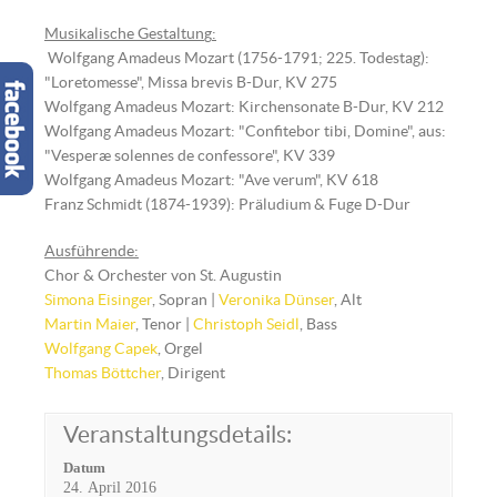
Musikalische Gestaltun
g
:
Wolfgang Amadeus Mozart (1756-1791; 225. Todestag):
"Loretomesse", Missa brevis B-Dur, KV 275
Wolfgang Amadeus Mozart: Kirchensonate B-Dur, KV 212
Wolfgang Amadeus Mozart: "Confitebor tibi, Domine", aus:
"Vesperæ solennes de confessore", KV 339
Wolfgang Amadeus Mozart: "Ave verum", KV 618
Franz Schmidt (1874-1939): Präludium & Fuge D-Dur
Ausführende:
Chor & Orchester von St. Augustin
Simona Eisinger
, Sopran |
Veronika Dünser
, Alt
Martin Maier
, Tenor |
Christoph Seidl
, Bass
Wolfgang Capek
, Orgel
Thomas Böttcher
, Dirigent
Veranstaltungsdetails:
Datum
24. April 2016