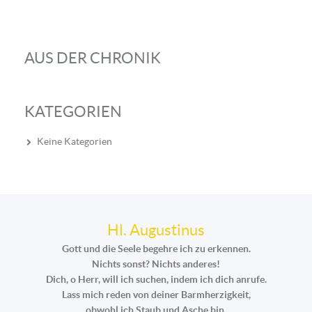
AUS DER CHRONIK
KATEGORIEN
Keine Kategorien
Hl. Augustinus
Gott und die Seele begehre ich zu erkennen.
Nichts sonst? Nichts anderes!
Dich, o Herr, will ich suchen, indem ich dich anrufe.
Lass mich reden von deiner Barmherzigkeit,
obwohl ich Staub und Asche bin.