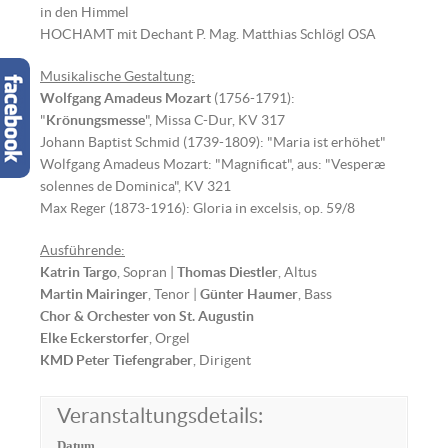
in den Himmel
HOCHAMT mit Dechant P. Mag. Matthias Schlögl OSA
Musikalische Gestaltung:
Wolfgang Amadeus Mozart
(1756-1791):
"
Krönungsmesse
", Missa C-Dur, KV 317
Johann Baptist Schmid (1739-1809): "Maria ist erhöhet"
Wolfgang Amadeus Mozart: "Magnificat", aus: "Vesperæ
solennes de Dominica", KV 321
Max Reger (1873-1916): Gloria in excelsis, op. 59/8
Ausführende:
Katrin Targo
, Sopran |
Thomas Diestler
, Altus
Martin Mairinger
, Tenor |
Günter Haumer
, Bass
Chor & Orchester von St. Augustin
Elke Eckerstorfer
, Orgel
KMD Peter Tiefengraber
, Dirigent
Veranstaltungsdetails:
Datum