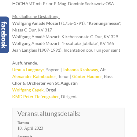
HOCHAMT mit Prior P. Mag. Dominic Sadrawetz OSA
Musikalische Gestaltun
g
:
Wolfgang Amadé Mozart
(1756-1791): "
Krönungsmesse
",
Missa C-Dur, KV 317
Wolfgang Amadé Mozart: Kirchensonate C-Dur, KV 329
Wolfgang Amadé Mozart: "Exsultate, jubilate", KV 165
Jean Langlais (1907-1991): Incantation pour un jour saint
Ausführende:
Ursula Langmayr
, Sopran |
Johanna Krokovay
, Alt
Alexander Kaimbacher
, Tenor |
Günter Haumer
, Bass
Chor & Orchester von St. Augustin
Wolfgang Capek
, Orgel
KMD
Peter Tiefengraber
, Dirigent
Veranstaltungsdetails:
Datum
10. April 2023
Startzeit