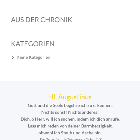
AUS DER CHRONIK
KATEGORIEN
Keine Kategorien
Hl. Augustinus
Gott und die Seele begehre ich zu erkennen.
Nichts sonst? Nichts anderes!
Dich, o Herr, will ich suchen, indem ich dich anrufe.
Lass mich reden von deiner Barmherzigkeit,
obwohl ich Staub und Asche bin.
Soliloquia – Alleingespräche 1,7