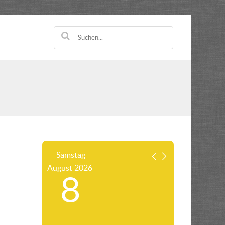
Samstag
August
2026
8