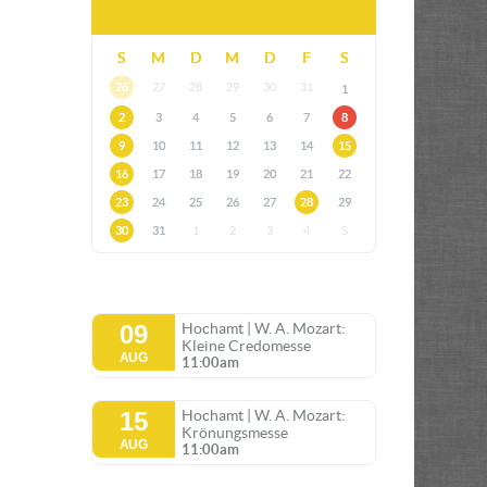
S
M
D
M
D
F
S
26
27
28
29
30
31
1
2
3
4
5
6
7
8
9
10
11
12
13
14
15
16
17
18
19
20
21
22
23
24
25
26
27
28
29
30
31
1
2
3
4
5
09
Hochamt | W. A. Mozart:
Kleine Credomesse
AUG
11:00am
15
Hochamt | W. A. Mozart:
Krönungsmesse
AUG
11:00am