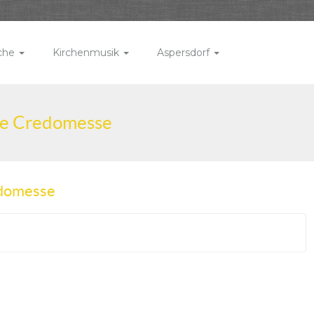
rche
Kirchenmusik
Aspersdorf
ße Credomesse
edomesse