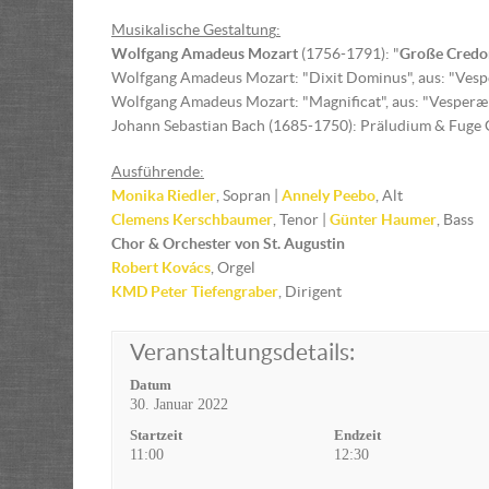
Musikalische Gestaltun
g
:
Wolfgang Amadeus Mozart
(1756-1791): "
Große Credo
Wolfgang Amadeus Mozart: "Dixit Dominus", aus: "Vesp
Wolfgang Amadeus Mozart: "Magnificat", aus: "Vesperæ
Johann Sebastian Bach (1685-1750): Präludium & Fuge
Ausführende:
Monika Riedler
, Sopran |
Annely Peebo
, Alt
Clemens Kerschbaumer
, Tenor |
Günter Haumer
, Bass
Chor & Orchester von St. Augustin
Robert Kovács
, Orgel
KMD
Peter Tiefengraber
, Dirigent
Veranstaltungsdetails:
Datum
30. Januar 2022
Startzeit
Endzeit
11:00
12:30