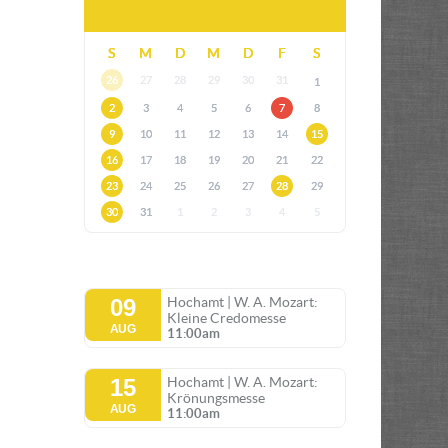
S
M
D
M
D
F
S
26
27
28
29
30
31
1
2
3
4
5
6
7
8
9
10
11
12
13
14
15
16
17
18
19
20
21
22
23
24
25
26
27
28
29
30
31
1
2
3
4
5
09
Hochamt | W. A. Mozart:
Kleine Credomesse
AUG
11:00am
15
Hochamt | W. A. Mozart:
Krönungsmesse
AUG
11:00am