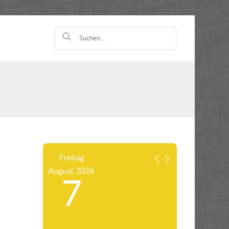
Freitag
August
2026
7