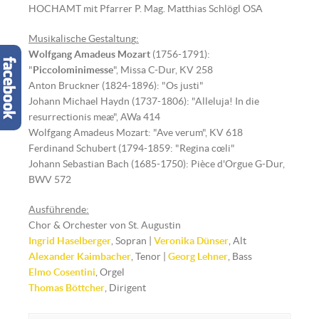
HOCHAMT mit Pfarrer P. Mag. Matthias Schlögl OSA
Musikalische Gestaltun
g
:
Wolfgang Amadeus Mozart
(1756-1791):
"
Piccolominimesse
", Missa C-Dur, KV 258
Anton Bruckner (1824-1896): "Os justi"
Johann Michael Haydn (1737-1806): "Alleluja! In die
resurrectionis meæ", AWa 414
Wolfgang Amadeus Mozart: "Ave verum", KV 618
Ferdinand Schubert (1794-1859: "Regina cœli"
Johann Sebastian Bach (1685-1750): Pièce d'Orgue G-Dur,
BWV 572
Ausführende:
Chor & Orchester von St. Augustin
Ingrid Haselberger
, Sopran |
Veronika Dünser
, Alt
Alexander Kaimbacher
, Tenor |
Georg Lehner
, Bass
Elmo Cosentini
, Orgel
Thomas Böttcher
, Dirigent