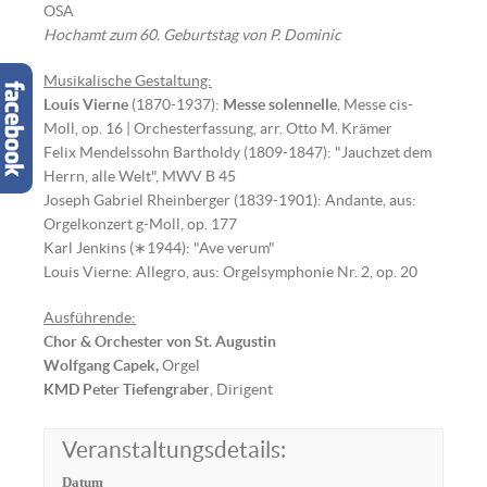
OSA
Hochamt zum 60. Geburtstag von P. Dominic
Musikalische Gestaltung:
Louis Vierne
(1870-1937):
Messe solennelle
, Messe cis-
Moll, op. 16 | Orchesterfassung, arr. Otto M. Krämer
Felix Mendelssohn Bartholdy (1809-1847): "Jauchzet dem
Herrn, alle Welt", MWV B 45
Joseph Gabriel Rheinberger (1839-1901): Andante, aus:
Orgelkonzert g-Moll, op. 177
Karl Jenkins (∗1944): "Ave verum"
Louis Vierne: Allegro, aus: Orgelsymphonie Nr. 2, op. 20
Ausführende:
Chor & Orchester von St. Augustin
Wolfgang Capek,
Orgel
KMD Peter Tiefengraber
, Dirigent
Veranstaltungsdetails:
Datum