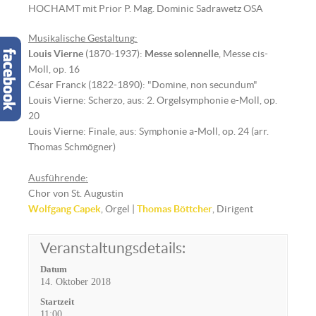
HOCHAMT mit Prior P. Mag. Dominic Sadrawetz OSA
Musikalische Gestaltun
g
:
Louis Vierne
(1870-1937):
Messe solennelle
, Messe cis-
Moll, op. 16
César Franck (1822-1890): "Domine, non secundum"
Louis Vierne: Scherzo, aus: 2. Orgelsymphonie e-Moll, op.
20
Louis Vierne: Finale, aus: Symphonie a-Moll, op. 24 (arr.
Thomas Schmögner)
Ausführende:
Chor von St. Augustin
Wolfgang Capek
, Orgel |
Thomas Böttcher
, Dirigent
Veranstaltungsdetails:
Datum
14. Oktober 2018
Startzeit
11:00