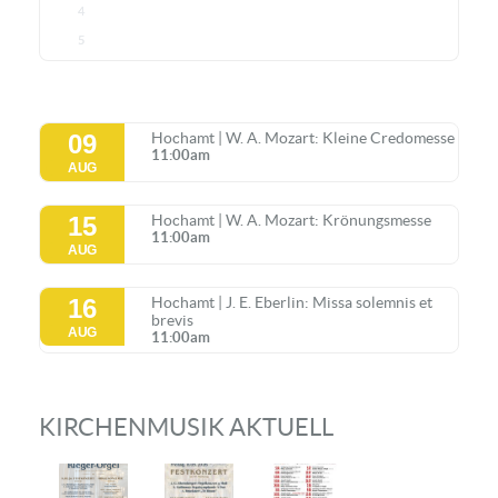
4
5
09
Hochamt | W. A. Mozart: Kleine Credomesse
11:00am
AUG
15
Hochamt | W. A. Mozart: Krönungsmesse
11:00am
AUG
16
Hochamt | J. E. Eberlin: Missa solemnis et
brevis
AUG
11:00am
KIRCHENMUSIK AKTUELL