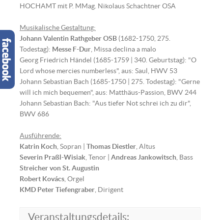
HOCHAMT mit P. MMag. Nikolaus Schachtner OSA
Musikalische Gestaltung:
Johann Valentin Rathgeber OSB
(1682-1750, 275.
Todestag):
Messe F-Dur
, Missa declina a malo
Georg Friedrich Händel (1685-1759 | 340. Geburtstag): "O
Lord whose mercies numberless", aus: Saul, HWV 53
Johann Sebastian Bach (1685-1750 | 275. Todestag): "Gerne
will ich mich bequemen", aus: Matthäus-Passion, BWV 244
Johann Sebastian Bach: "Aus tiefer Not schrei ich zu dir",
BWV 686
Ausführende:
Katrin Koch
, Sopran |
Thomas Diestler
, Altus
Severin Praßl-Wisiak
, Tenor |
Andreas Jankowitsch
, Bass
Streicher von St. Augustin
Robert Kovács
, Orgel
KMD Peter Tiefengraber
, Dirigent
Veranstaltungsdetails: