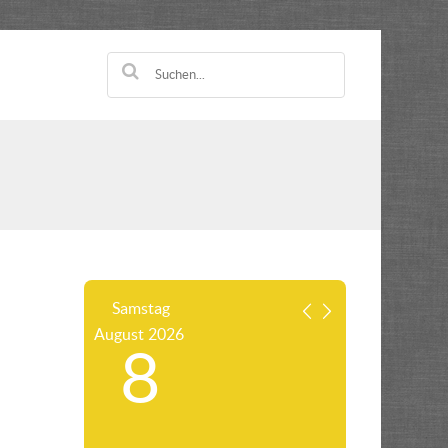
Samstag
August
2026
8