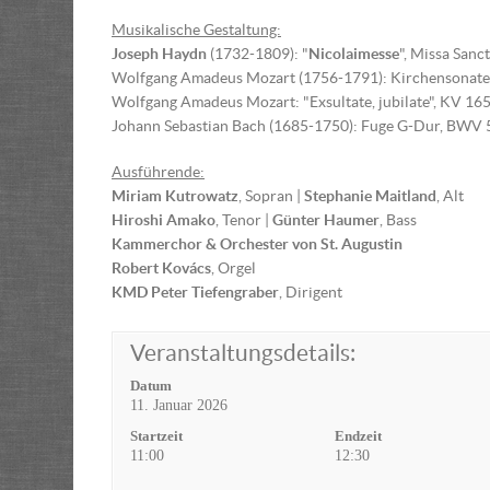
Musikalische Gestaltung:
Joseph Haydn
(1732-1809): "
Nicolaimesse
", Missa Sanc
Wolfgang Amadeus Mozart (1756-1791): Kirchensonate
Wolfgang Amadeus Mozart: "Exsultate, jubilate", KV 16
Johann Sebastian Bach (1685-1750): Fuge G-Dur, BWV 
Ausführende:
Miriam Kutrowatz
, Sopran |
Stephanie Maitland
, Alt
Hiroshi Amako
, Tenor |
Günter Haumer
, Bass
Kammerchor & Orchester von St. Augustin
Robert Kovács
, Orgel
KMD Peter Tiefengraber
, Dirigent
Veranstaltungsdetails:
Datum
11. Januar 2026
Startzeit
Endzeit
11:00
12:30