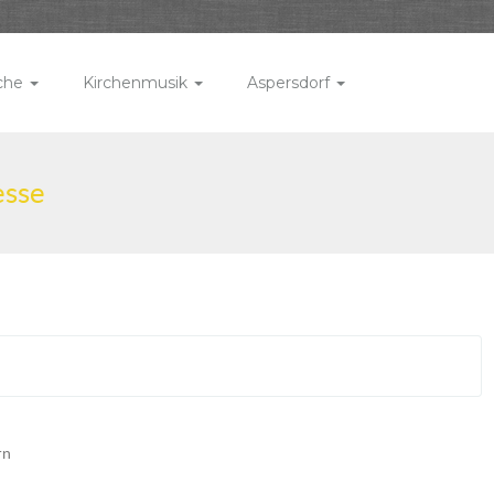
rche
Kirchenmusik
Aspersdorf
esse
rn