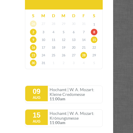
S
M
D
M
D
F
S
26
27
28
29
30
31
1
2
3
4
5
6
7
8
9
10
11
12
13
14
15
16
17
18
19
20
21
22
23
24
25
26
27
28
29
30
31
1
2
3
4
5
09
Hochamt | W. A. Mozart:
Kleine Credomesse
AUG
11:00am
15
Hochamt | W. A. Mozart:
Krönungsmesse
AUG
11:00am