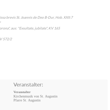
 Missa brevis St. Joannis de Deo B-Dur, Hob. XXII:7
"
na", aus: "Exsultate, jubilate", KV 165
WV 572/2
Veranstalter:
Veranstalter
Kirchenmusik von St. Augustin
Pfarre St. Augustin