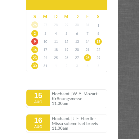
S
M
D
M
D
F
S
26
27
28
29
30
31
1
2
3
4
5
6
7
8
9
10
11
12
13
14
15
16
17
18
19
20
21
22
23
24
25
26
27
28
29
30
31
1
2
3
4
5
15
Hochamt | W. A. Mozart:
Krönungsmesse
AUG
11:00am
16
Hochamt | J. E. Eberlin:
Missa solemnis et brevis
AUG
11:00am