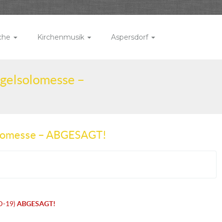
rche
Kirchenmusik
Aspersdorf
rgelsolomesse –
solomesse – ABGESAGT!
D-19)
ABGESAGT!