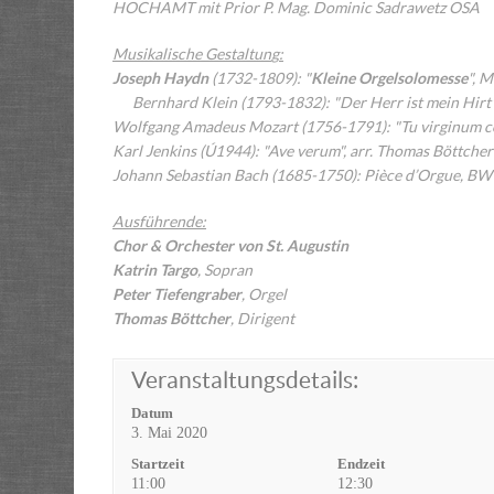
HOCHAMT mit Prior P. Mag. Dominic Sadrawetz OSA
Musikalische Gestaltun
g
:
Joseph Haydn
(1732-1809): "
Kleine Orgelsolomesse
",
Bernhard Klein (1793-1832): "Der Herr ist mein Hirt
Wolfgang Amadeus Mozart (1756-1791): "Tu virginum coro
Karl Jenkins (Ú1944): "Ave verum", arr. Thomas Böttcher
Johann Sebastian Bach (1685-1750): Pièce d’Orgue, B
Ausführende:
Chor
&
Orchester von St. Augustin
Katrin Targo
, Sopran
Peter Tiefengraber
, Orgel
Thomas Böttcher
, Dirigent
Veranstaltungsdetails:
Datum
3. Mai 2020
Startzeit
Endzeit
11:00
12:30