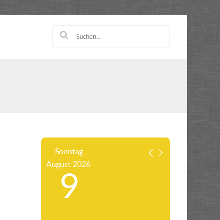
Sonntag
August
2026
9