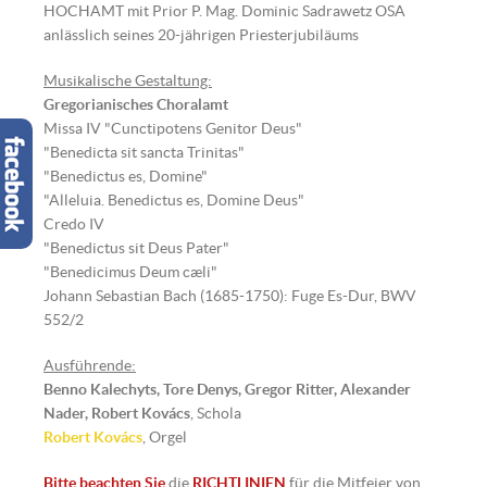
HOCHAMT mit Prior P. Mag. Dominic Sadrawetz OSA
anlässlich seines 20-jährigen Priesterjubiläums
Musikalische Gestaltung:
Gregorianisches Choralamt
Missa IV "Cunctipotens Genitor Deus"
"Benedicta sit sancta Trinitas"
"Benedictus es, Domine"
"Alleluia. Benedictus es, Domine Deus"
Credo IV
"Benedictus sit Deus Pater"
"Benedicimus Deum cæli"
Johann Sebastian Bach (1685-1750): Fuge Es-Dur, BWV
552/2
Ausführende:
Benno Kalechyts, Tore Denys, Gregor Ritter, Alexander
Nader,
Robert Kovács
, Schola
Robert Kovács
, Orgel
Bitte beachten Sie
die
RICHTLINIEN
für die Mitfeier von