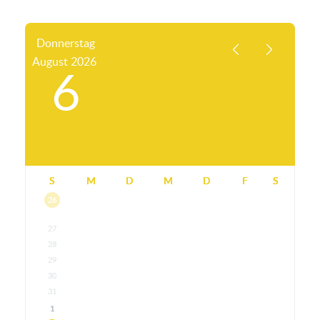
Donnerstag
August
2026
6
S
M
D
M
D
F
S
26
27
28
29
30
31
1