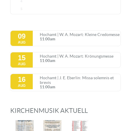
4
5
09
Hochamt | W. A. Mozart: Kleine Credomesse
11:00am
AUG
15
Hochamt | W. A. Mozart: Krönungsmesse
11:00am
AUG
16
Hochamt | J. E. Eberlin: Missa solemnis et
brevis
AUG
11:00am
KIRCHENMUSIK AKTUELL