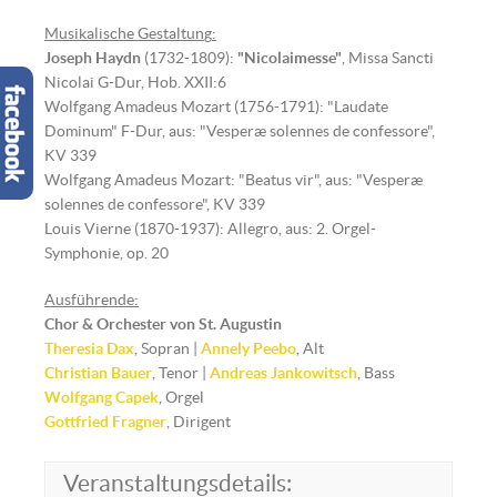
Musikalische Gestaltun
g
:
Joseph Haydn
(1732-1809):
"Nicolaimesse"
, Missa Sancti
Nicolai G-Dur, Hob. XXII:6
Wolfgang Amadeus Mozart (1756-1791): "Laudate
Dominum" F-Dur, aus: "Vesperæ solennes de confessore",
KV 339
Wolfgang Amadeus Mozart: "Beatus vir", aus: "Vesperæ
solennes de confessore", KV 339
Louis Vierne (1870-1937): Allegro, aus: 2. Orgel-
Symphonie, op. 20
Ausführende:
Chor & Orchester von St. Augustin
Theresia Dax
, Sopran |
Annely Peebo
, Alt
Christian Bauer
, Tenor |
Andreas Jankowitsch
, Bass
Wolfgang Capek
, Orgel
Gottfried Fragner
, Dirigent
Veranstaltungsdetails: