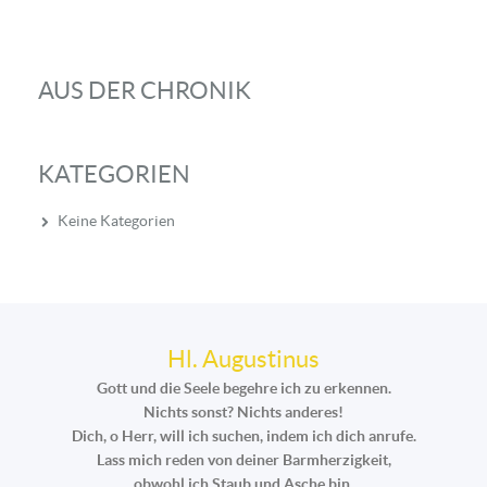
AUS DER CHRONIK
KATEGORIEN
Keine Kategorien
Hl. Augustinus
Gott und die Seele begehre ich zu erkennen.
Nichts sonst? Nichts anderes!
Dich, o Herr, will ich suchen, indem ich dich anrufe.
Lass mich reden von deiner Barmherzigkeit,
obwohl ich Staub und Asche bin.