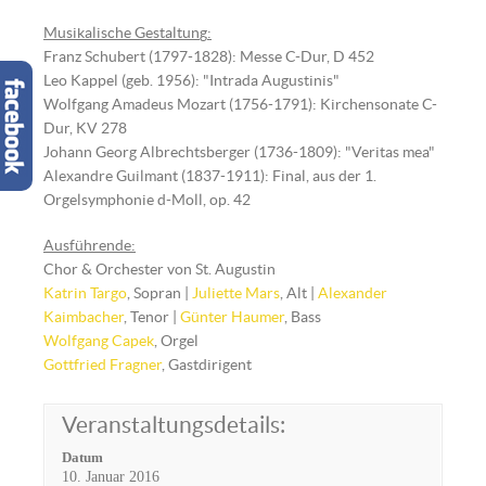
Musikalische Gestaltun
g
:
Franz Schubert (1797-1828): Messe C-Dur, D 452
Leo Kappel (geb. 1956): "Intrada Augustinis"
Wolfgang Amadeus Mozart (1756-1791): Kirchensonate C-
Dur, KV 278
Johann Georg Albrechtsberger (1736-1809): "Veritas mea"
Alexandre Guilmant (1837-1911): Final, aus der 1.
Orgelsymphonie d-Moll, op. 42
Ausführende:
Chor & Orchester von St. Augustin
Katrin Targo
, Sopran |
Juliette Mars
, Alt |
Alexander
Kaimbacher
, Tenor |
Günter Haumer
, Bass
Wolfgang Capek
, Orgel
Gottfried Fragner
, Gastdirigent
Veranstaltungsdetails:
Datum
10. Januar 2016