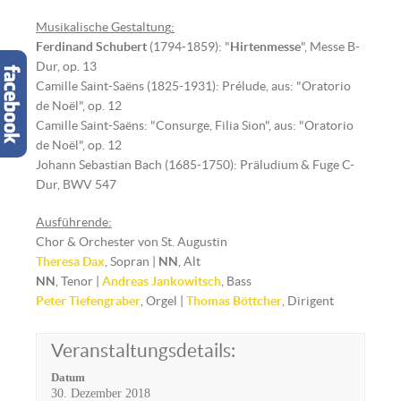
Musikalische Gestaltun
g
:
Ferdinand Schubert
(1794-1859): "
Hirtenmesse
", Messe B-
Dur, op. 13
Camille Saint-Saëns (1825-1931): Prélude, aus: "Oratorio
de Noël", op. 12
Camille Saint-Saëns: "Consurge, Filia Sion", aus: "Oratorio
de Noël", op. 12
Johann Sebastian Bach (1685-1750): Präludium & Fuge C-
Dur, BWV 547
Ausführende:
Chor & Orchester von St. Augustin
Theresa Dax
, Sopran |
NN
, Alt
NN
, Tenor |
Andreas Jankowitsch
, Bass
Peter Tiefengraber
, Orgel |
Thomas Böttcher
, Dirigent
Veranstaltungsdetails:
Datum
30. Dezember 2018