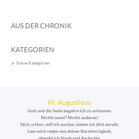
AUS DER CHRONIK
KATEGORIEN
Keine Kategorien
Hl. Augustinus
Gott und die Seele begehre ich zu erkennen.
Nichts sonst? Nichts anderes!
Dich, o Herr, will ich suchen, indem ich dich anrufe.
Lass mich reden von deiner Barmherzigkeit,
obwohl ich Staub und Asche bin.