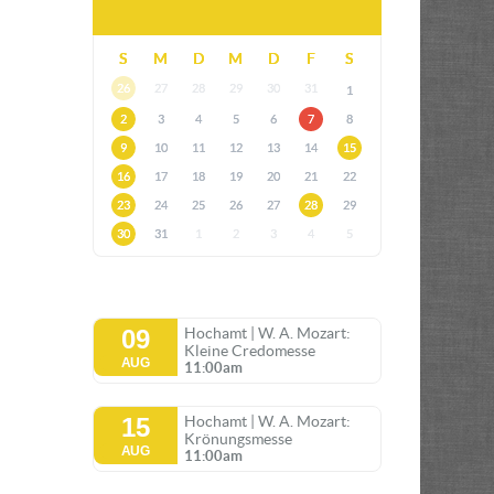
S
M
D
M
D
F
S
26
27
28
29
30
31
1
2
3
4
5
6
7
8
9
10
11
12
13
14
15
16
17
18
19
20
21
22
23
24
25
26
27
28
29
30
31
1
2
3
4
5
09
Hochamt | W. A. Mozart:
Kleine Credomesse
AUG
11:00am
15
Hochamt | W. A. Mozart:
Krönungsmesse
AUG
11:00am