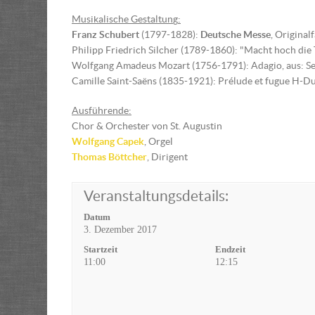
Musikalische Gestaltun
g
:
Franz Schubert
(1797-1828):
Deutsche Messe
, Original
Philipp Friedrich Silcher (1789-1860): "Macht hoch die 
Wolfgang Amadeus Mozart (1756-1791): Adagio, aus: S
Camille Saint-Saëns (1835-1921): Prélude et fugue H-Du
Ausführende:
Chor & Orchester von St. Augustin
Wolfgang Capek
, Orgel
Thomas Böttcher
, Dirigent
Veranstaltungsdetails:
Datum
3. Dezember 2017
Startzeit
Endzeit
11:00
12:15