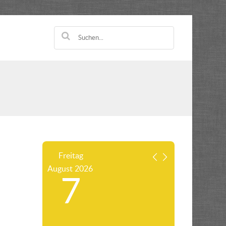
Freitag
August
2026
7