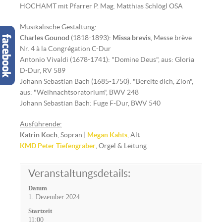
HOCHAMT mit Pfarrer P. Mag. Matthias Schlögl OSA
Musikalische Gestaltung:
Charles Gounod
(1818-1893):
Missa brevis
, Messe brève
Nr. 4 à la Congrégation C-Dur
Antonio Vivaldi (1678-1741): "Domine Deus", aus: Gloria
D-Dur, RV 589
Johann Sebastian Bach (1685-1750): "Bereite dich, Zion",
aus: "Weihnachtsoratorium", BWV 248
Johann Sebastian Bach: Fuge F-Dur, BWV 540
Ausführende:
Katrin Koch
, Sopran |
Megan Kahts
, Alt
KMD Peter Tiefengraber
, Orgel & Leitung
Veranstaltungsdetails:
Datum
1. Dezember 2024
Startzeit
11:00