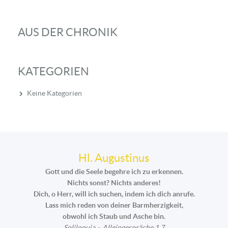
AUS DER CHRONIK
KATEGORIEN
Keine Kategorien
Hl. Augustinus
Gott und die Seele begehre ich zu erkennen.
Nichts sonst? Nichts anderes!
Dich, o Herr, will ich suchen, indem ich dich anrufe.
Lass mich reden von deiner Barmherzigkeit,
obwohl ich Staub und Asche bin.
Soliloquia – Alleingespräche 1,7