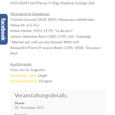
HOCHAMT mit Pfarrer P. Mag. Matthias Schlögl OSA
Musikalische Gestaltun
g
:
Charles Gounod (1818-1893): Messe aux cathédrales,
Messe Nr. 6 G-Dur
Anton Heiller (1923-1979): "Grad dort"
Johann Sebastian Bach (1685-1750; 265. Todestag):
"Wachet auf, ruft uns die Stimme", BWV 645
Alexandre-Pierre-François Boëly (1785-1858): Toccata e-
Moll
Ausführende:
Chor von St. Augustin
Wolfgang Capek
, Orgel
Thomas Böttcher
, Dirigent
Veranstaltungsdetails:
Datum
29. November 2015
Startzeit