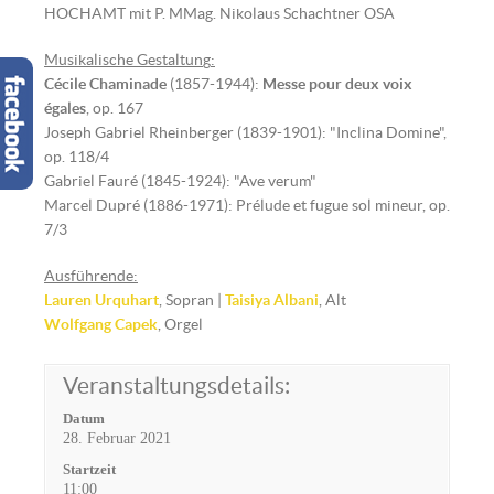
HOCHAMT mit P. MMag. Nikolaus Schachtner OSA
Musikalische Gestaltun
g
:
Cécile Chaminade
(1857-1944):
Messe pour deux voix
égales
, op. 167
Joseph Gabriel Rheinberger (1839-1901): "Inclina Domine",
op. 118/4
Gabriel Fauré (1845-1924): "Ave verum"
Marcel Dupré (1886-1971): Prélude et fugue sol mineur, op.
7/3
Ausführende:
Lauren Urquhart
, Sopran |
Taisiya Albani
, Alt
Wolfgang Capek
, Orgel
Veranstaltungsdetails:
Datum
28. Februar 2021
Startzeit
11:00