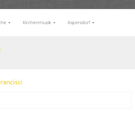
rche
Kirchenmusik
Aspersdorf
n
rancisci