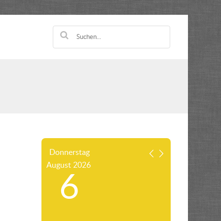
Donnerstag
August
2026
6