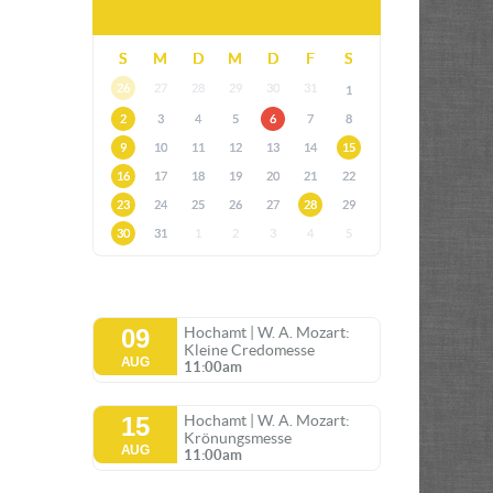
S
M
D
M
D
F
S
26
27
28
29
30
31
1
2
3
4
5
6
7
8
9
10
11
12
13
14
15
16
17
18
19
20
21
22
23
24
25
26
27
28
29
30
31
1
2
3
4
5
09
Hochamt | W. A. Mozart:
Kleine Credomesse
AUG
11:00am
15
Hochamt | W. A. Mozart:
Krönungsmesse
AUG
11:00am