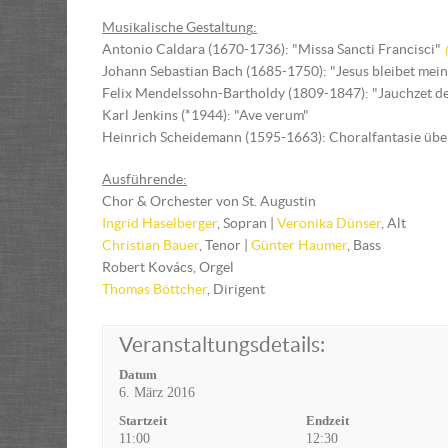
Musikalische Gestaltun
g
:
Antonio Caldara (1670-1736): "Missa Sancti Francisci"
Johann Sebastian Bach (1685-1750): "Jesus bleibet mei
Felix Mendelssohn-Bartholdy (1809-1847): "Jauchzet dem
Karl Jenkins (*1944): "Ave verum"
Heinrich Scheidemann (1595-1663): Choralfantasie über
Ausführende:
Chor & Orchester von St. Augustin
Ingrid Haselberger
, Sopran |
Veronika Dünser
, Alt
Christian Bauer
, Tenor |
Günter Haumer
, Bass
Robert Kovács, Orgel
Thomas Böttcher
, Dirigent
Veranstaltungsdetails:
Datum
6. März 2016
Startzeit
Endzeit
11:00
12:30