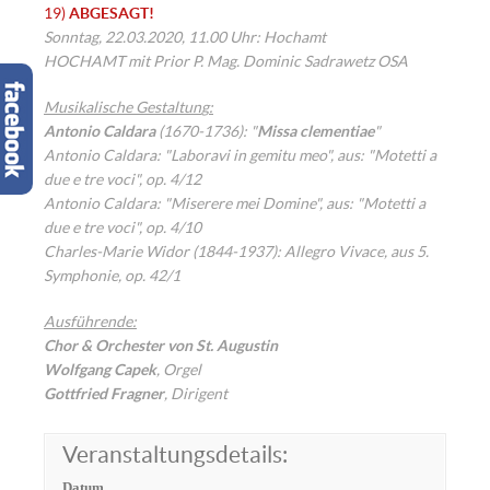
19)
ABGESAGT!
Sonntag, 22.03.2020, 11.00 Uhr: Hochamt
HOCHAMT mit Prior P. Mag. Dominic Sadrawetz OSA
Musikalische Gestaltun
g
:
Antonio Caldara
(1670-1736): "
Missa clementiae
"
Antonio Caldara: "Laboravi in gemitu meo", aus: "Motetti a
due e tre voci", op. 4/12
Antonio Caldara: "Miserere mei Domine", aus: "Motetti a
due e tre voci", op. 4/10
Charles-Marie Widor (1844-1937): Allegro Vivace, aus 5.
Symphonie, op. 42/1
Ausführende:
Chor
&
Orchester von St. Augustin
Wolfgang Capek
, Orgel
Gottfried Fragner
, Dirigent
Veranstaltungsdetails:
Datum