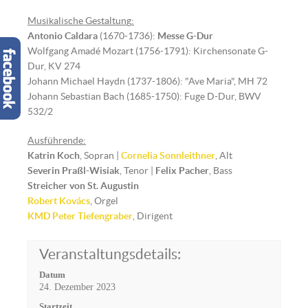
Musikalische Gestaltun
g
:
Antonio Caldara
(1670-1736):
Messe G-Dur
Wolfgang Amadé Mozart (1756-1791): Kirchensonate G-
Dur, KV 274
Johann Michael Haydn (1737-1806): "Ave Maria", MH 72
Johann Sebastian Bach (1685-1750): Fuge D-Dur, BWV
532/2
Ausführende:
Katrin Koch
, Sopran |
Cornelia Sonnleithner
, Alt
Severin Praßl-Wisiak
, Tenor |
Felix Pacher
, Bass
Streicher von St. Augustin
Robert Kovács
, Orgel
KMD Peter Tiefengraber
, Dirigent
Veranstaltungsdetails:
Datum
24. Dezember 2023
Startzeit