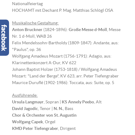
Nationalfeiertag
HOCHAMT mit Dechant P. Mag. Matthias Schlögl OSA
Musikalische Gestaltung:
Anton Bruckner
(1824-1896):
Große Messe d-Moll
, Messe
Nr. 1 d-Moll, WAB 26
Felix Mendelssohn-Bartholdy (1809-1847): Andante, aus:
"Paulus", op. 36
Wolfgang Amadeus Mozart (1756-1791): Adagio, aus:
Klarinettenkonzert A-Dur, KV 622
Johann Baptist Holzer (1753-1818) / Wolfgang Amadeus
Mozart: "Land der Berge", KV 623, arr. Peter Tiefengraber
Maurice Duruflé (1902-1986): Toccata, aus: Suite, op. 5
Ausführende:
Ursula Langmayr
, Sopran |
KS Annely Peebo
, Alt
David Jagodic
, Tenor |
N. N.
, Bass
Chor & Orchester von St. Augustin
Wolfgang Capek
, Orgel
KMD Peter Tiefengraber
, Dirigent