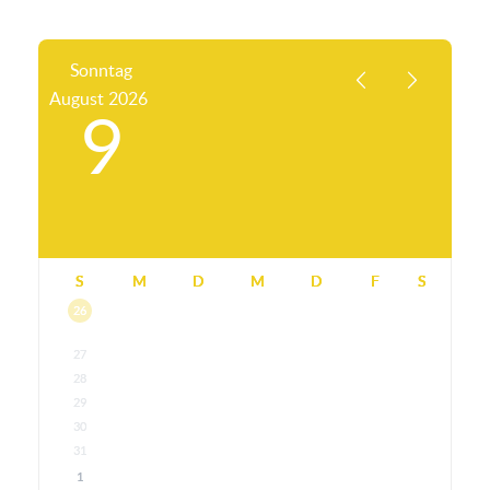
Sonntag
August
2026
9
S
M
D
M
D
F
S
26
27
28
29
30
31
1