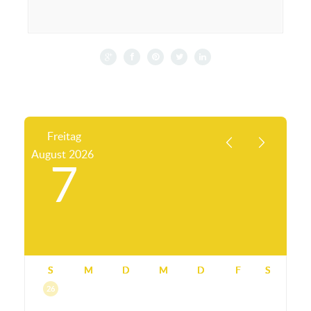
Freitag
August
2026
7
S
M
D
M
D
F
S
26