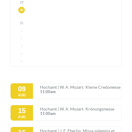
29
30
31
1
2
3
4
5
09
Hochamt | W. A. Mozart: Kleine Credomesse
11:00am
AUG
15
Hochamt | W. A. Mozart: Krönungsmesse
11:00am
AUG
Hochamt | J. E. Eberlin: Missa solemnis et