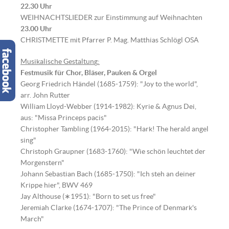
22.30 Uhr
WEIHNACHTSLIEDER zur Einstimmung auf Weihnachten
23.00 Uhr
CHRISTMETTE mit Pfarrer P. Mag. Matthias Schlögl OSA
Musikalische Gestaltun
g
:
Festmusik für Chor, Bläser, Pauken & Orgel
Georg Friedrich Händel (1685-1759): "Joy to the world",
arr. John Rutter
William Lloyd-Webber (1914-1982): Kyrie & Agnus Dei,
aus: "Missa Princeps pacis"
Christopher Tambling (1964-2015): "Hark! The herald angel
sing"
Christoph Graupner (1683-1760): "Wie schön leuchtet der
Morgenstern"
Johann Sebastian Bach (1685-1750): "Ich steh an deiner
Krippe hier", BWV 469
Jay Althouse (∗1951): "Born to set us free"
Jeremiah Clarke (1674-1707): "The Prince of Denmark's
March"