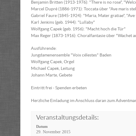
Benjamin Britten (1913-1976): "There is no rose", "Wel
Marcel Dupré (1886-1971): Toccata über "Ave maris stell
Gabriel Faure (1845-1924): "Maria, Mater gratiae", "Ave
Karl Jenkins (geb. 1944): "Lullaby"
Wolfgang Capek (geb. 1956): "Macht hoch die Tür"
Max Reger (1873-1916): Choralfantasie über "Wachet auf
Ausführende:
Jungdamenensemble "Voix célestes" Baden
Wolfgang Capek, Orgel
Michael Capek, Leitung
Johann Marte, Gebete
Eintritt frei · Spenden erbeten
Herzliche Einladung im Anschluss daran zum Adventmark
Veranstaltungsdetails:
Datum
29. November 2015