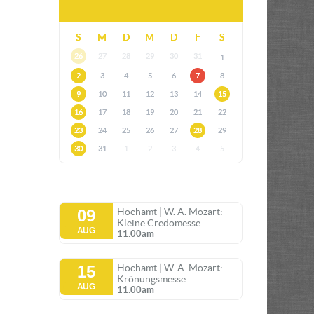
S
M
D
M
D
F
S
26
27
28
29
30
31
1
2
3
4
5
6
7
8
9
10
11
12
13
14
15
16
17
18
19
20
21
22
23
24
25
26
27
28
29
30
31
1
2
3
4
5
09
Hochamt | W. A. Mozart:
Kleine Credomesse
AUG
11:00am
15
Hochamt | W. A. Mozart:
Krönungsmesse
AUG
11:00am