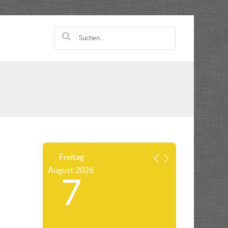
Freitag
August
2026
7