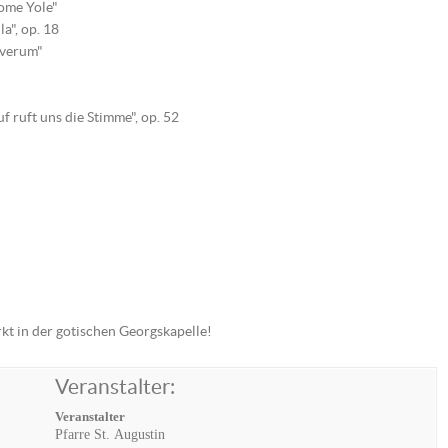
come Yole"
a", op. 18
 verum"
 ruft uns die Stimme", op. 52
t in der gotischen Georgskapelle!
Veranstalter:
Veranstalter
Pfarre St. Augustin