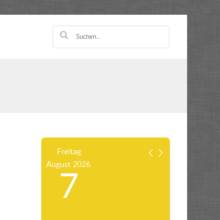
Freitag
August
2026
7