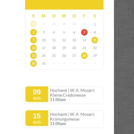
S
M
D
M
D
F
S
26
27
28
29
30
31
1
2
3
4
5
6
7
8
9
10
11
12
13
14
15
16
17
18
19
20
21
22
23
24
25
26
27
28
29
30
31
1
2
3
4
5
09
Hochamt | W. A. Mozart:
Kleine Credomesse
AUG
11:00am
15
Hochamt | W. A. Mozart:
Krönungsmesse
AUG
11:00am