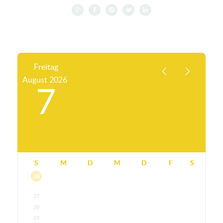
Freitag
August
2026
7
S
M
D
M
D
F
S
26
27
28
29