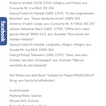
Antonio Vivaldi (1678-1741): Allegro und Presto, aus:
Concerto Nr. 6 a-Moll, RV 356
Georg Friedrich Händel (1685-1759): "In den angenehmen
Büschen", aus: "Neun deutsche Arien", HWV 209
Antonio Vivaldi: Largo, aus: Concerto Nr. 4 f-Moll, RV 297
Johann Sebastian Bach (1685 -1750): "Öffne dich, mein
ganzes Herze", BWV 61/5, aus: Kantate "Nun komm der
Heiden Heiland"
Georg Friedrich Händel: Larghetto, Allegro, Allegro, aus:
Sonate Nr. 6 g-Moll, HWV 364
Georg Philipp Telemann (1681-1767): "Nein, lass dein
Dulden, lass dein Schweigen", aus: Kantate "Warum
verstellst du die Gebärde"
Mit Texten aus dem Buch "Gebete für Papst FRANZISKUS"
(hrsg. von Gerda Schaffelhofer)
Ausführende:
Hedwig Ri
tter, Sopran
Mirjam Nill, Violine