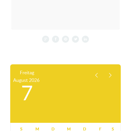
Freitag
August
2026
7
S
M
D
M
D
F
S