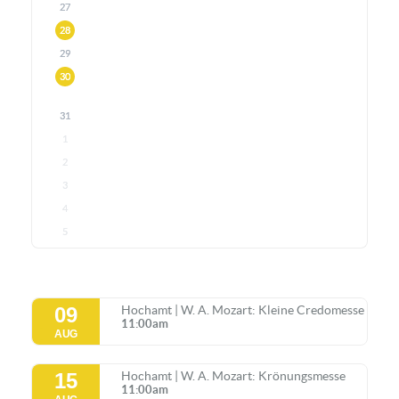
27
28
29
30
31
1
2
3
4
5
09
Hochamt | W. A. Mozart: Kleine Credomesse
11:00am
AUG
15
Hochamt | W. A. Mozart: Krönungsmesse
11:00am