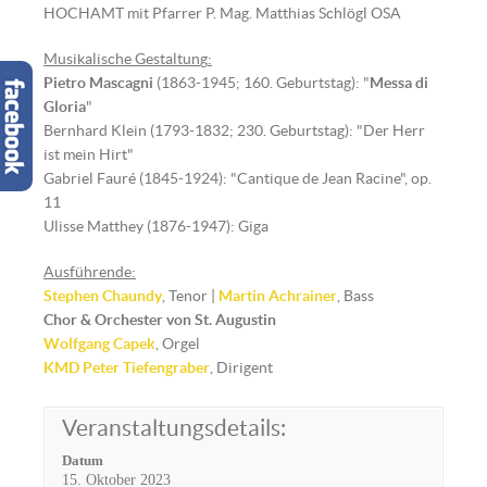
HOCHAMT mit Pfarrer P. Mag. Matthias Schlögl OSA
Musikalische Gestaltun
g
:
Pietro Mascagni
(1863-1945; 160. Geburtstag): "
Messa di
Gloria
"
Bernhard Klein (1793-1832; 230. Geburtstag): "Der Herr
ist mein Hirt"
Gabriel Fauré (1845-1924): "Cantique de Jean Racine", op.
11
Ulisse Matthey (1876-1947): Giga
Ausführende:
Stephen Chaundy
, Tenor |
Martin Achrainer
, Bass
Chor & Orchester von St. Augustin
Wolfgang Capek
, Orgel
KMD Peter Tiefengraber
, Dirigent
Veranstaltungsdetails:
Datum
15. Oktober 2023