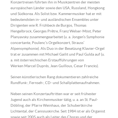
Konzertreisen führten ihn in Musikzentren der meisten
europäischen Länder sowie den USA, Russland, Hongkong
und Südkorea. Als Solist bzw. Kammermusiker hat er mit
bedeutendsten in- und ausländischen Ensembles unter
Dirigenten wie R. Frühbeck de Burgos, Thomas
Hengelbrock, Georges Prêtre, Franz Welser-Möst, Peter
Planyavsky zusammengearbeitet (u. a. Jongen’s Symphonie
concertante, Poulenc’s Orgelkonzert, Strauss’
Alpensymphonie). Als Duo in der Besetzung Klavier-Orgel
trat er zusammen mit Michael Gailit und Paul Gulda auf (u.
a. mit österreichischen Erstaufführungen von
Werken Marcel Duprés, Jean Guillous, Cesar Francks).
Seinen künstlerischen Rang dokumentieren zahlreiche
Rundfunk-, Fernseh-, CD- und Schallplattenaufnahmen.
Neben seinen Konzertauftritten war er seit frühester
Jugend auch als Kirchenmusiker tätig, u. a. an St. Paul-
Döbling, der Pfarre Weinhaus, der Schubertkirche
Lichtental, der Canisiuskirche. Seit 1984 ist er als Organist
sowie seit 2005 auch als Leiter des Chores und der