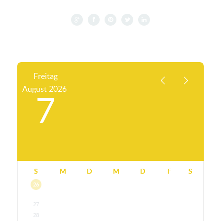
Freitag
August
2026
7
S
M
D
M
D
F
S
26
27
28