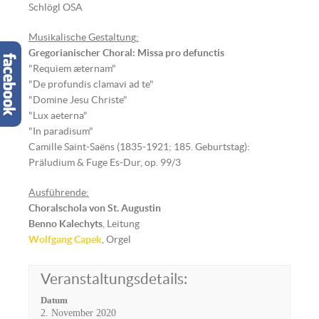
Schlögl OSA
Musikalische Gestaltun
g
:
Gregorianischer Choral: Missa pro defunctis
"Requiem æternam"
"De profundis clamavi ad te"
"Domine Jesu Christe"
"Lux aeterna"
"In paradisum"
Camille Saint-Saëns (1835-1921; 185. Geburtstag):
Präludium & Fuge Es-Dur, op. 99/3
Ausführende:
Choralschola von St. Augustin
Benno Kalechyts
, Leitung
Wolfgang Capek
, Orgel
Veranstaltungsdetails:
Datum
2. November 2020